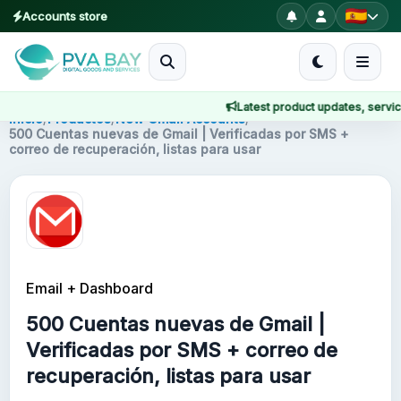
Accounts store
MENU
Latest product updates, service n
Inicio
Inicio
/
Productos
/
New Gmail Accounts
/
500 Cuentas nuevas de Gmail | Verificadas por SMS +
correo de recuperación, listas para usar
Productos
Blog
About
Email + Dashboard
2FA
500 Cuentas nuevas de Gmail |
FAQ
Verificadas por SMS + correo de
recuperación, listas para usar
Contact