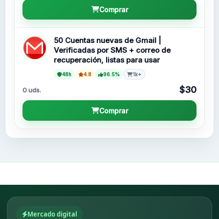
Comprar
50 Cuentas nuevas de Gmail |
Verificadas por SMS + correo de
recuperación, listas para usar
48h
4.8
96.5%
1k+
$30
0 uds.
Comprar
Mercado digital