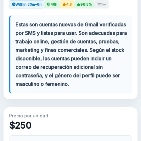
Within 30m–6h
48h
4.8
96.5%
1k+
Tu cuenta
Estas son cuentas nuevas de Gmail verificadas
Soporte
por SMS y listas para usar. Son adecuadas para
trabajo online, gestión de cuentas, pruebas,
CATEGORÍAS
marketing y fines comerciales. Según el stock
Google Voice
disponible, las cuentas pueden incluir un
correo de recuperación adicional sin
Cuentas de Gmail 2024
contraseña, y el género del perfil puede ser
masculino o femenino.
Cuentas de Gmail 2023
Cuentas Gmail 2FA
Precio por unidad
Cuentas de Gmail 2022
$250
Forwarding Gmail