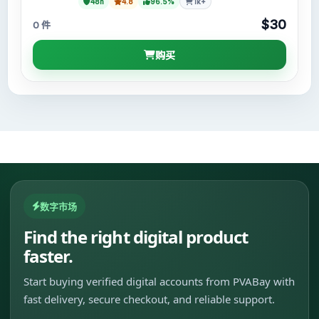
48h
4.8
96.5%
1k+
$30
0 件
购买
数字市场
Find the right digital product
faster.
Start buying verified digital accounts from PVABay with
fast delivery, secure checkout, and reliable support.