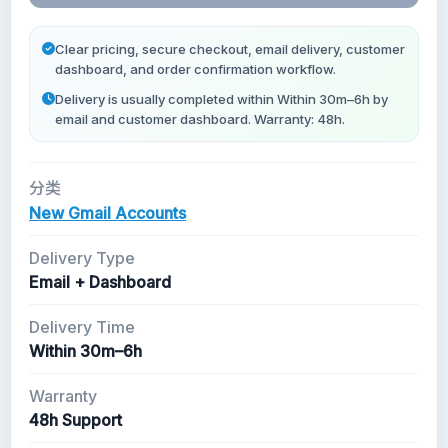
Forwarding Gmail
Clear pricing, secure checkout, email delivery, customer
dashboard, and order confirmation workflow.
新 Gmail 账号
Delivery is usually completed within Within 30m–6h by
email and customer dashboard. Warranty: 48h.
分类
New Gmail Accounts
Delivery Type
Email + Dashboard
Delivery Time
Within 30m–6h
Warranty
48h Support