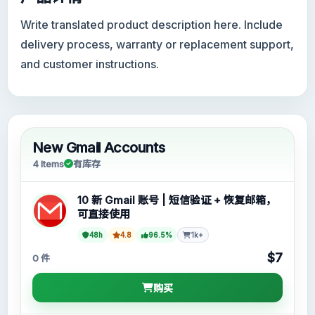
Write translated product description here. Include
delivery process, warranty or replacement support,
and customer instructions.
New Gmail Accounts
4 Items
有库存
10 新 Gmail 账号 | 短信验证 + 恢复邮箱，
可直接使用
48h
4.8
96.5%
1k+
$7
0 件
购买