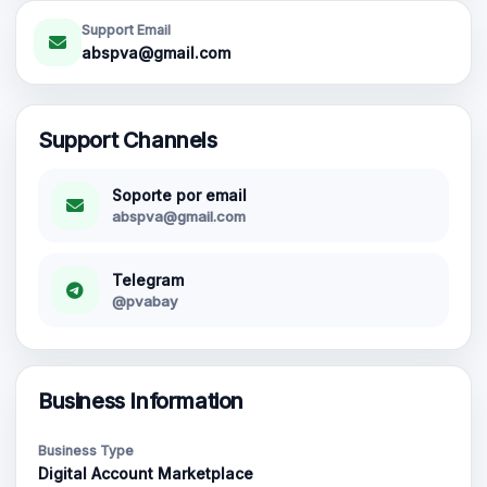
Support Email
Cuentas Gmail Nuevas
abspva@gmail.com
Support Channels
Soporte por email
abspva@gmail.com
Telegram
@pvabay
Business Information
Business Type
Digital Account Marketplace