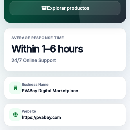
Explorar productos
Tu cuenta
Soporte
AVERAGE RESPONSE TIME
CATEGORÍAS
Within 1–6 hours
Google Voice
24/7 Online Support
Cuentas de Gmail 2024
Cuentas de Gmail 2023
Business Name
PVABay Digital Marketplace
Cuentas Gmail 2FA
Website
Cuentas de Gmail 2022
https://pvabay.com
Forwarding Gmail