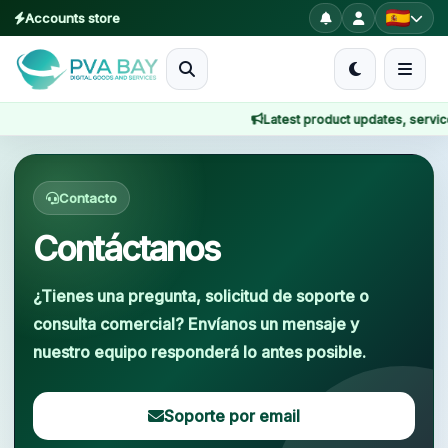
Accounts store
MENU
Latest product updates, service n
Inicio
Inicio
Contact
Productos
Contacto
Blog
Contáctanos
About
¿Tienes una pregunta, solicitud de soporte o
consulta comercial? Envíanos un mensaje y
2FA
nuestro equipo responderá lo antes posible.
FAQ
Soporte por email
Contact