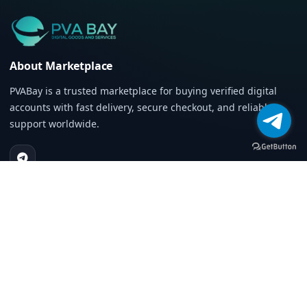
About Marketplace
PVABay is a trusted marketplace for buying verified digital
accounts with fast delivery, secure checkout, and reliable
support worldwide.
Main Menu
Inicio
Productos
Blog
About