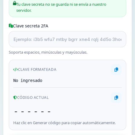
Tu clave secreta no se guarda ni se envía a nuestro
servidor.
Tu cuenta
Clave secreta 2FA
Soporte
CATEGORÍAS
Soporta espacios, minúsculas y mayúsculas.
Cuentas de Gmail 2024
Cuentas de Gmail 2023
CLAVE FORMATEADA
No ingresado
Cuentas Gmail 2FA
CÓDIGO ACTUAL
Cuentas de Gmail 2022
------
Google Voice
Haz clic en Generar código para copiar automáticamente.
Forwarding Gmail