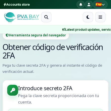
Accounts store
MENU
Latest product updates, service n
Inicio
Herramienta segura del navegador
Productos
Obtener código de verificación
2FA
Blog
Pega tu clave secreta 2FA y genera al instante el código de
About
verificación actual.
2FA
Introduce secreto 2FA
FAQ
Pega la clave secreta proporcionada con tu
cuenta.
Contact