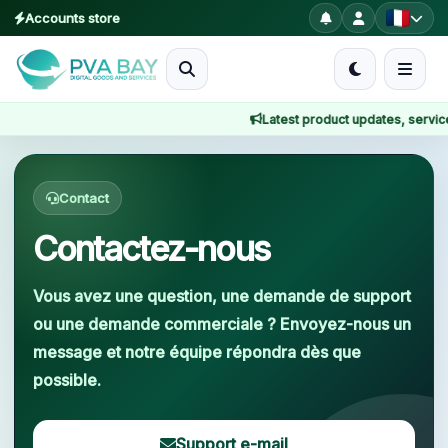
Accounts store
MENU
Latest product updates, service n
Accueil
Accueil
Contact
Produits
Contact
Blog
Contactez-nous
About
Vous avez une question, une demande de support
ou une demande commerciale ? Envoyez-nous un
2FA
message et notre équipe répondra dès que
possible.
FAQ
Contact
Support e-mail