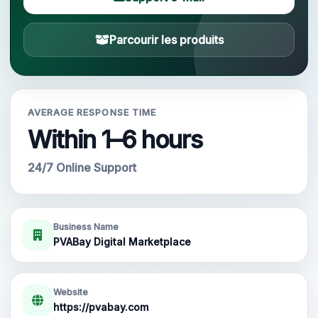
Votre compte
Parcourir les produits
Support
CATÉGORIES
AVERAGE RESPONSE TIME
Google Voice
Within 1–6 hours
Comptes Gmail 2024
24/7 Online Support
Comptes Gmail 2023
Business Name
Comptes Gmail 2FA
PVABay Digital Marketplace
Comptes Gmail 2022
Website
https://pvabay.com
Forwarding Gmail