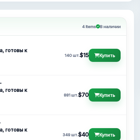
4 Items
В наличии
а, готовы к
$15
Купить
140 шт.
-
а, готовы к
$70
Купить
881 шт.
-
а, готовы к
$40
Купить
349 шт.