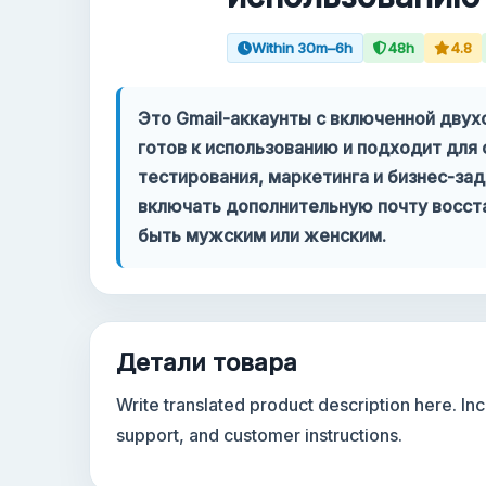
Within 30m–6h
48h
4.8
Ваш аккаунт
Поддержка
Это Gmail-аккаунты с включенной дву
готов к использованию и подходит для 
КАТЕГОРИИ
тестирования, маркетинга и бизнес-зад
Google Voice
включать дополнительную почту восста
быть мужским или женским.
Аккаунты Gmail 2024
Аккаунты Gmail 2023
Детали товара
2FA Gmail аккаунты
Write translated product description here. I
Аккаунты Gmail 2022
support, and customer instructions.
Forwarding Gmail