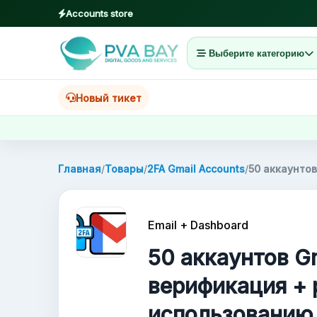
Accounts store
Выберите категорию
MENU
Главная
Новый тикет
Товары
Блог
Главная
/
Товары
/
2FA Gmail Accounts
/
50 аккаунтов
About
Email + Dashboard
2FA
50 аккаунтов Gm
FAQ
верификация + 
использованию
Contact