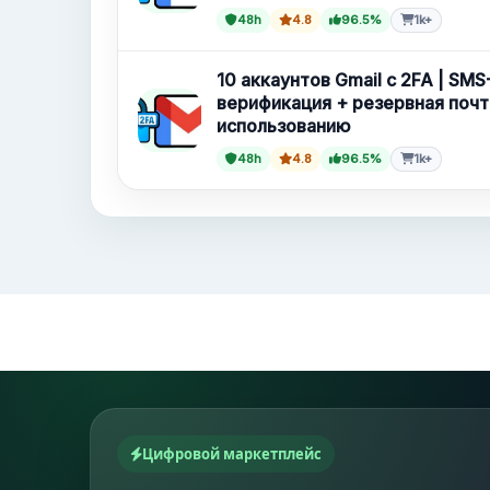
48h
4.8
96.5%
1k+
10 аккаунтов Gmail с 2FA | SMS
верификация + резервная почт
использованию
48h
4.8
96.5%
1k+
Цифровой маркетплейс