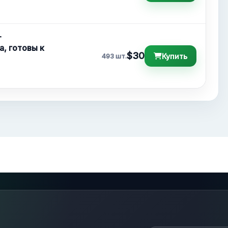
-
а, готовы к
$30
Купить
493 шт.