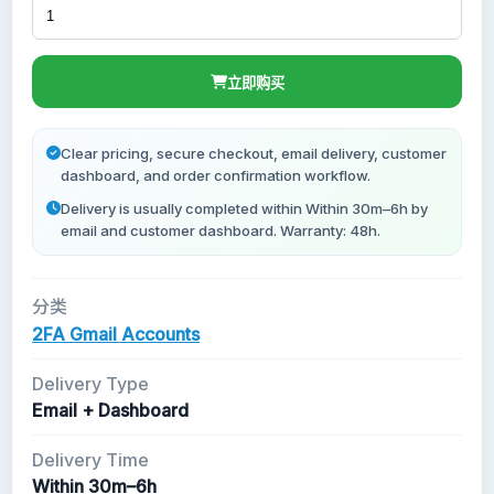
Forwarding Gmail
立即购买
新 Gmail 账号
Clear pricing, secure checkout, email delivery, customer
dashboard, and order confirmation workflow.
Delivery is usually completed within Within 30m–6h by
email and customer dashboard. Warranty: 48h.
分类
2FA Gmail Accounts
Delivery Type
Email + Dashboard
Delivery Time
Within 30m–6h