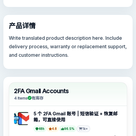
产品详情
Write translated product description here. Include
delivery process, warranty or replacement support,
and customer instructions.
2FA Gmail Accounts
4 Items
有库存
5 个 2FA Gmail 账号 | 短信验证 + 恢复邮
箱，可直接使用
48h
4.8
96.5%
1k+