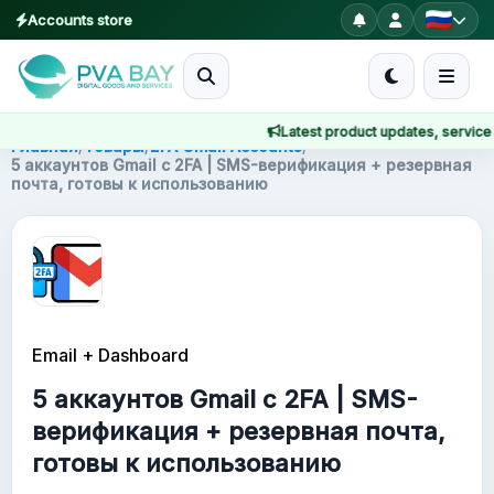
Accounts store
MENU
Latest product updates, service no
Главная
Главная
/
Товары
/
2FA Gmail Accounts
/
5 аккаунтов Gmail с 2FA | SMS-верификация + резервная
почта, готовы к использованию
Товары
Блог
About
Email + Dashboard
2FA
5 аккаунтов Gmail с 2FA | SMS-
FAQ
верификация + резервная почта,
готовы к использованию
Contact