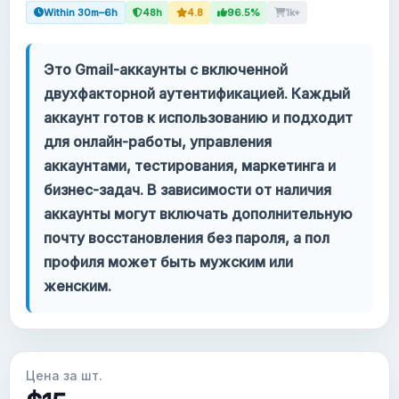
Within 30m–6h
48h
4.8
96.5%
1k+
Ваш аккаунт
Это Gmail-аккаунты с включенной
Поддержка
двухфакторной аутентификацией. Каждый
аккаунт готов к использованию и подходит
КАТЕГОРИИ
для онлайн-работы, управления
Google Voice
аккаунтами, тестирования, маркетинга и
бизнес-задач. В зависимости от наличия
Аккаунты Gmail 2024
аккаунты могут включать дополнительную
почту восстановления без пароля, а пол
Аккаунты Gmail 2023
профиля может быть мужским или
женским.
2FA Gmail аккаунты
Аккаунты Gmail 2022
Цена за шт.
Forwarding Gmail