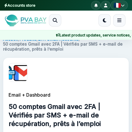
Accounts store
MENU
Latest product updates, service notices, of
Accueil
Accueil
/
Produits
/
2FA Gmail Accounts
/
50 comptes Gmail avec 2FA | Vérifiés par SMS + e-mail de
récupération, prêts à l’emploi
Produits
Blog
About
Email + Dashboard
2FA
50 comptes Gmail avec 2FA |
FAQ
Vérifiés par SMS + e-mail de
récupération, prêts à l’emploi
Contact