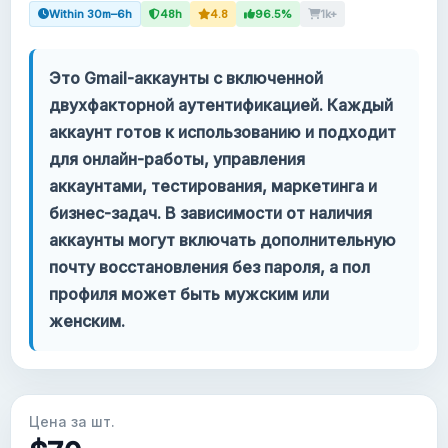
Within 30m–6h
48h
4.8
96.5%
1k+
Ваш аккаунт
Это Gmail-аккаунты с включенной
Поддержка
двухфакторной аутентификацией. Каждый
аккаунт готов к использованию и подходит
КАТЕГОРИИ
для онлайн-работы, управления
Google Voice
аккаунтами, тестирования, маркетинга и
бизнес-задач. В зависимости от наличия
Аккаунты Gmail 2024
аккаунты могут включать дополнительную
почту восстановления без пароля, а пол
Аккаунты Gmail 2023
профиля может быть мужским или
женским.
2FA Gmail аккаунты
Аккаунты Gmail 2022
Цена за шт.
Forwarding Gmail