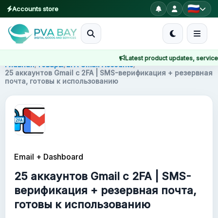
Accounts store
MENU
Latest product updates, service no
Главная
Главная
/
Товары
/
2FA Gmail Accounts
/
25 аккаунтов Gmail с 2FA | SMS-верификация + резервная
почта, готовы к использованию
Товары
Блог
About
Email + Dashboard
2FA
25 аккаунтов Gmail с 2FA | SMS-
FAQ
верификация + резервная почта,
готовы к использованию
Contact