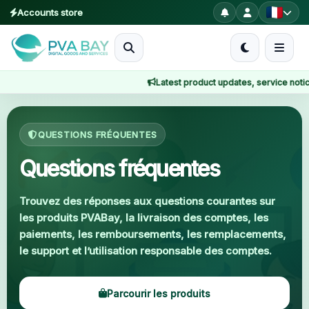
Accounts store
MENU
Latest product updates, service notices, o
Accueil
Accueil
FAQ
Produits
QUESTIONS FRÉQUENTES
Blog
Questions fréquentes
About
Trouvez des réponses aux questions courantes sur
les produits PVABay, la livraison des comptes, les
2FA
paiements, les remboursements, les remplacements,
le support et l’utilisation responsable des comptes.
FAQ
Parcourir les produits
Contact