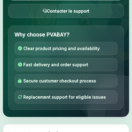
Contacter le support
Votre compte
Support
Why choose PVABAY?
CATÉGORIES
Clear product pricing and availability
Google Voice
Fast delivery and order support
Comptes Gmail 2024
Secure customer checkout process
Comptes Gmail 2023
Replacement support for eligible issues
Comptes Gmail 2FA
Comptes Gmail 2022
Forwarding Gmail