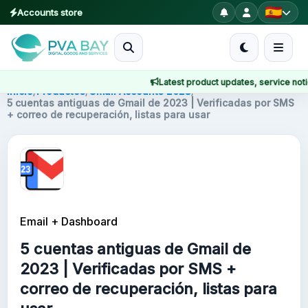
Accounts store
MENU
Latest product updates, service notices
Inicio
Inicio
/
Productos
/
Gmail Accounts 2023
/
5 cuentas antiguas de Gmail de 2023 | Verificadas por SMS
+ correo de recuperación, listas para usar
Productos
Blog
About
Email + Dashboard
2FA
5 cuentas antiguas de Gmail de
FAQ
2023 | Verificadas por SMS +
correo de recuperación, listas para
Contact