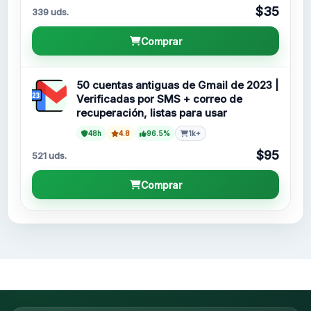
$35
339 uds.
Comprar
50 cuentas antiguas de Gmail de 2023 |
Verificadas por SMS + correo de
recuperación, listas para usar
48h
4.8
96.5%
1k+
$95
521 uds.
Comprar