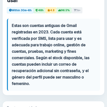
usar
Tu cuenta
Within 30m–6h
48h
4.8
96.5%
1k+
Soporte
Estas son cuentas antiguas de Gmail
registradas en 2023. Cada cuenta está
CATEGORÍAS
verificada por SMS, lista para usar y es
Cuentas de Gmail 2024
adecuada para trabajo online, gestión de
cuentas, pruebas, marketing y fines
Cuentas de Gmail 2023
comerciales. Según el stock disponible, las
cuentas pueden incluir un correo de
Cuentas Gmail 2FA
recuperación adicional sin contraseña, y el
género del perfil puede ser masculino o
Cuentas de Gmail 2022
femenino.
Google Voice
Forwarding Gmail