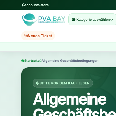
Accounts store
Kategorie auswählen
MENU
Startseite
Neues Ticket
Produkte
Blog
Startseite
Allgemeine Geschäftsbedingungen
About
BITTE VOR DEM KAUF LESEN
2FA
Allgemeine
FAQ
Geschäftsb
Contact