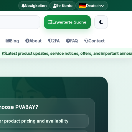
Neuigkeiten
Ihr Konto
Deutsch
Erweiterte Suche
Blog
About
2FA
FAQ
Contact
duct updates, service notices, offers, and important announcements are
hoose PVABAY?
ar product pricing and availability