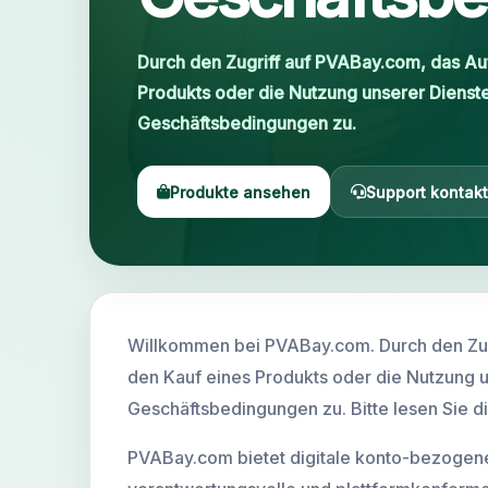
Ihr Konto
Durch den Zugriff auf PVABay.com, das Au
Produkts oder die Nutzung unserer Dienst
Support
Geschäftsbedingungen zu.
KATEGORIEN
Produkte ansehen
Support kontakt
Google Voice
Gmail Konten 2024
Gmail Konten 2023
Willkommen bei PVABay.com. Durch den Zugr
2FA Gmail Konten
den Kauf eines Produkts oder die Nutzung 
Geschäftsbedingungen zu. Bitte lesen Sie die
Gmail Konten 2022
PVABay.com bietet digitale konto-bezogene
Forwarding Gmail