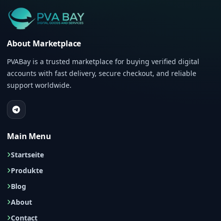
About Marketplace
PVABay is a trusted marketplace for buying verified digital
accounts with fast delivery, secure checkout, and reliable
support worldwide.
Main Menu
Startseite
Produkte
Blog
About
Contact