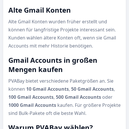
Alte Gmail Konten
Alte Gmail Konten wurden früher erstellt und
können für langfristige Projekte interessant sein.
Kunden wählen ältere Konten oft, wenn sie Gmail
Accounts mit mehr Historie benötigen.
Gmail Accounts in großen
Mengen kaufen
PVABay bietet verschiedene Paketgrößen an. Sie
können
10 Gmail Accounts
,
50 Gmail Accounts
,
100 Gmail Accounts
,
500 Gmail Accounts
oder
1000 Gmail Accounts
kaufen. Für größere Projekte
sind Bulk-Pakete oft die beste Wahl.
Warum PVABay wählen?