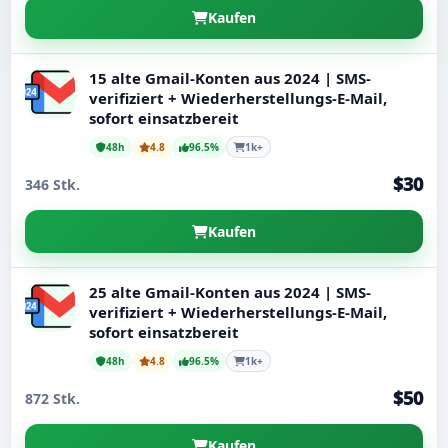
Kaufen
Neue Gmail Konten
15 alte Gmail-Konten aus 2024 | SMS-
verifiziert + Wiederherstellungs-E-Mail,
sofort einsatzbereit
48h
4.8
96.5%
1k+
$30
346 Stk.
Kaufen
25 alte Gmail-Konten aus 2024 | SMS-
verifiziert + Wiederherstellungs-E-Mail,
sofort einsatzbereit
48h
4.8
96.5%
1k+
$50
872 Stk.
Kaufen