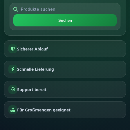
Suchen
Sicherer Ablauf
Schnelle Lieferung
Support bereit
Für Großmengen geeignet