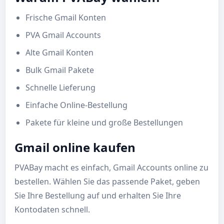
Frische Gmail Konten
PVA Gmail Accounts
Alte Gmail Konten
Bulk Gmail Pakete
Schnelle Lieferung
Einfache Online-Bestellung
Pakete für kleine und große Bestellungen
Gmail online kaufen
PVABay macht es einfach, Gmail Accounts online zu
bestellen. Wählen Sie das passende Paket, geben
Sie Ihre Bestellung auf und erhalten Sie Ihre
Kontodaten schnell.