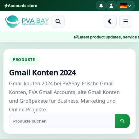
Accounts store
MENU
Latest product updates, service noti
Startseite
Startseite
/
Produkte
/
Gmail Konten 2024
Produkte
PRODUKTE
Gmail Konten 2024
Blog
Gmail kaufen 2024 bei PVABay. Frische Gmail
About
Konten, PVA Gmail Accounts, alte Gmail Konten
und Großpakete für Business, Marketing und
2FA
Online-Projekte.
FAQ
Contact