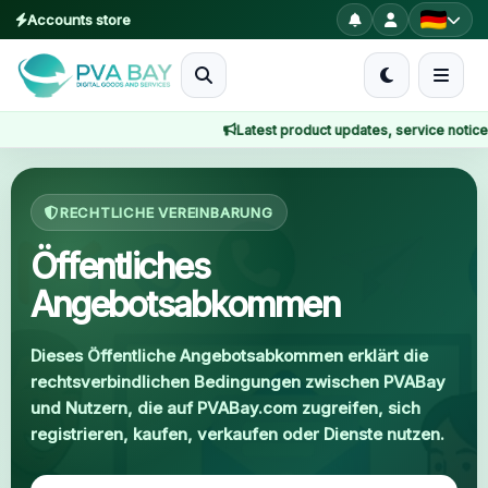
Accounts store
MENU
Latest product updates, service notices, off
Startseite
Startseite
Öffentliches Angebotsabkommen
Produkte
RECHTLICHE VEREINBARUNG
Blog
Öffentliches
Angebotsabkommen
About
Dieses Öffentliche Angebotsabkommen erklärt die
2FA
rechtsverbindlichen Bedingungen zwischen PVABay
und Nutzern, die auf PVABay.com zugreifen, sich
FAQ
registrieren, kaufen, verkaufen oder Dienste nutzen.
Contact