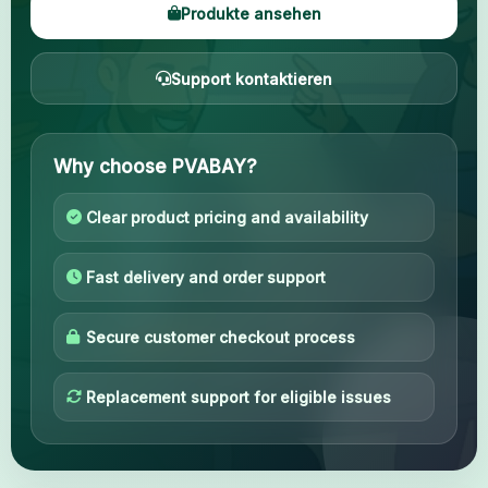
Produkte ansehen
Ihr Konto
Support kontaktieren
Support
KATEGORIEN
Why choose PVABAY?
Google Voice
Clear product pricing and availability
Gmail Konten 2024
Fast delivery and order support
Gmail Konten 2023
Secure customer checkout process
2FA Gmail Konten
Replacement support for eligible issues
Gmail Konten 2022
Forwarding Gmail