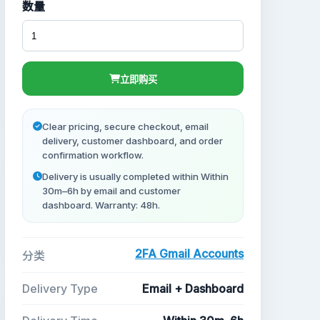
数量
立即购买
Clear pricing, secure checkout, email
delivery, customer dashboard, and order
confirmation workflow.
Delivery is usually completed within Within
30m–6h by email and customer
dashboard. Warranty: 48h.
2FA Gmail Accounts
分类
Delivery Type
Email + Dashboard