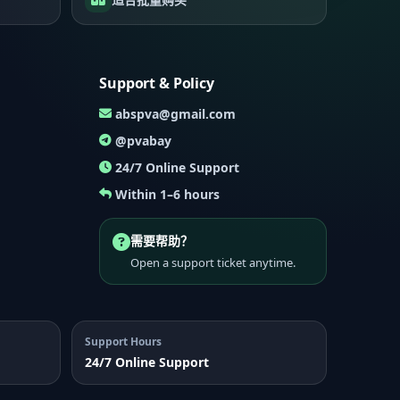
Support & Policy
abspva@gmail.com
@pvabay
24/7 Online Support
Within 1–6 hours
需要帮助？
Open a support ticket anytime.
Support Hours
24/7 Online Support