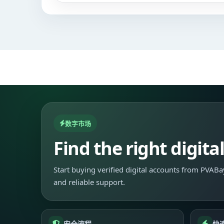
数字市场
Find the right digita
Start buying verified digital accounts from PVABay
and reliable support.
安全流程
快