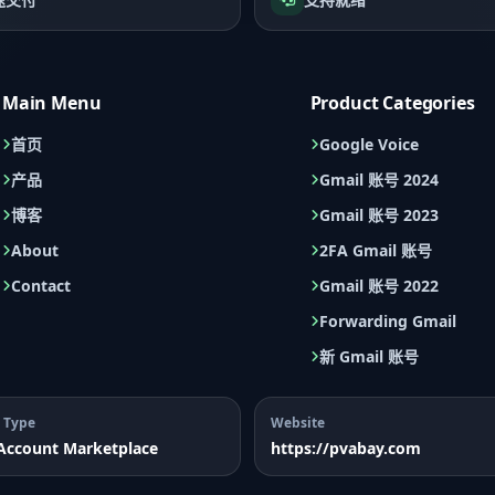
Main Menu
Product Categories
首页
Google Voice
产品
Gmail 账号 2024
博客
Gmail 账号 2023
About
2FA Gmail 账号
Contact
Gmail 账号 2022
Forwarding Gmail
新 Gmail 账号
 Type
Website
 Account Marketplace
https://pvabay.com