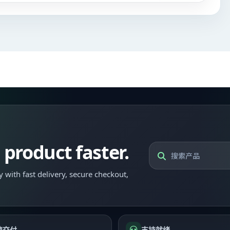
l product faster.
 with fast delivery, secure checkout,
速交付
支持就绪