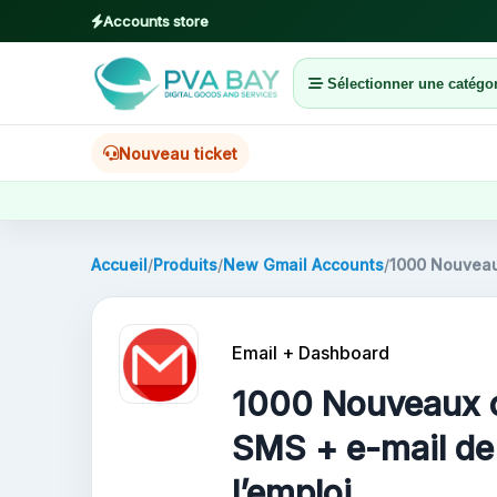
Accounts store
Sélectionner une catégor
MENU
Accueil
Nouveau ticket
Produits
Blog
Accueil
/
Produits
/
New Gmail Accounts
/
1000 Nouveaux
About
Email + Dashboard
2FA
1000 Nouveaux c
FAQ
SMS + e-mail de 
l’emploi
Contact