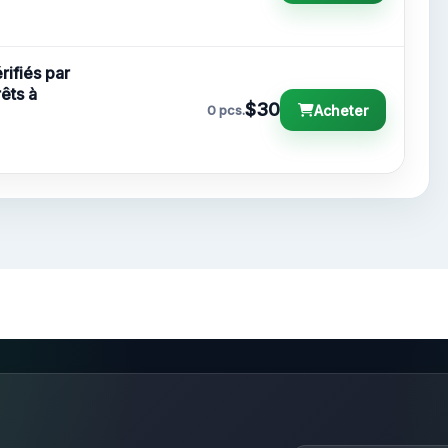
ifiés par
êts à
$30
Acheter
0 pcs.