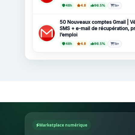
48h
4.8
96.5%
1k+
50 Nouveaux comptes Gmail | Vér
SMS + e-mail de récupération, pr
l’emploi
48h
4.8
96.5%
1k+
Marketplace numérique