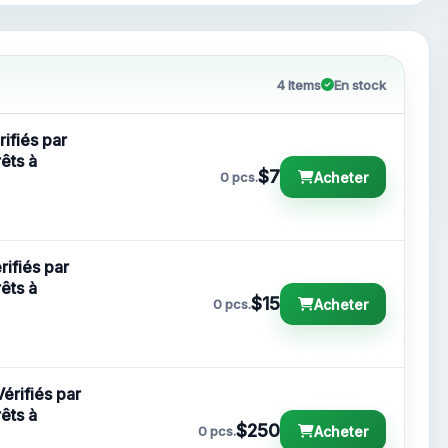
4 Items
En stock
ifiés par
êts à
$7
Acheter
0 pcs.
ifiés par
êts à
$15
Acheter
0 pcs.
érifiés par
êts à
$250
Acheter
0 pcs.