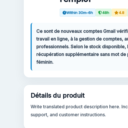
Within 30m–6h
48h
4.8
Votre compte
Support
Ce sont de nouveaux comptes Gmail vérifiés
travail en ligne, à la gestion de comptes, 
CATÉGORIES
professionnels. Selon le stock disponible
Google Voice
récupération supplémentaire sans mot de pa
féminin.
Comptes Gmail 2024
Comptes Gmail 2023
Détails du produit
Comptes Gmail 2FA
Write translated product description here. I
Comptes Gmail 2022
support, and customer instructions.
Forwarding Gmail