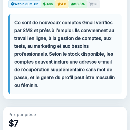
Within 30m–6h
48h
4.8
96.5%
1k+
Votre compte
Ce sont de nouveaux comptes Gmail vérifiés
Support
par SMS et prêts à l’emploi. Ils conviennent au
travail en ligne, à la gestion de comptes, aux
CATÉGORIES
tests, au marketing et aux besoins
Comptes Gmail 2024
professionnels. Selon le stock disponible, les
comptes peuvent inclure une adresse e-mail
Comptes Gmail 2023
de récupération supplémentaire sans mot de
passe, et le genre du profil peut être masculin
Comptes Gmail 2FA
ou féminin.
Comptes Gmail 2022
Google Voice
Prix par pièce
$7
Forwarding Gmail