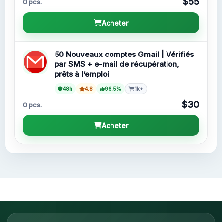
$55
0 pcs.
Acheter
50 Nouveaux comptes Gmail | Vérifiés
par SMS + e-mail de récupération,
prêts à l’emploi
48h
4.8
96.5%
1k+
$30
0 pcs.
Acheter