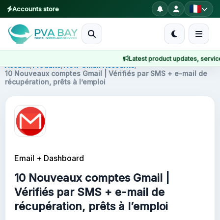
Accounts store
MENU
Latest product updates, service n
Accueil
Accueil
/
Produits
/
New Gmail Accounts
/
10 Nouveaux comptes Gmail | Vérifiés par SMS + e-mail de
récupération, prêts à l’emploi
Produits
Blog
About
Email + Dashboard
2FA
10 Nouveaux comptes Gmail |
FAQ
Vérifiés par SMS + e-mail de
récupération, prêts à l’emploi
Contact