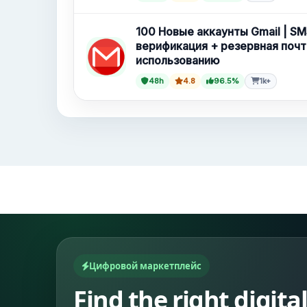
100 Новые аккаунты Gmail | SM
верификация + резервная почт
использованию
48h
4.8
96.5%
1k+
Цифровой маркетплейс
Find the right digita