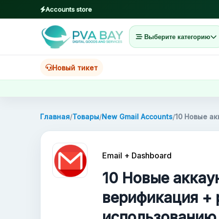
Accounts store
Выберите категорию
MENU
Главная
Новый тикет
Товары
Блог
Главная
/
Товары
/
New Gmail Accounts
/
10 Новые ак
About
Email + Dashboard
2FA
10 Новые аккау
FAQ
верификация + 
использованию
Contact