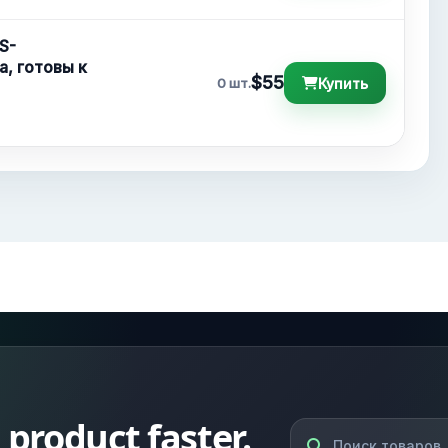
S-
а, готовы к
$55
Купить
0 шт.
l product faster.