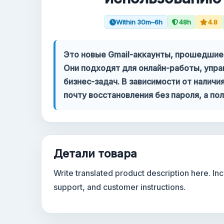
Within 30m–6h
48h
4.8
Ваш аккаунт
Поддержка
Это новые Gmail-аккаунты, прошедшие
Они подходят для онлайн-работы, упра
КАТЕГОРИИ
бизнес-задач. В зависимости от налич
Google Voice
почту восстановления без пароля, а п
Аккаунты Gmail 2024
Аккаунты Gmail 2023
Детали товара
2FA Gmail аккаунты
Write translated product description here. I
support, and customer instructions.
Аккаунты Gmail 2022
Forwarding Gmail