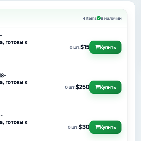
4 Items
В наличии
-
а, готовы к
$15
Купить
0 шт.
MS-
а, готовы к
$250
Купить
0 шт.
-
а, готовы к
$30
Купить
0 шт.