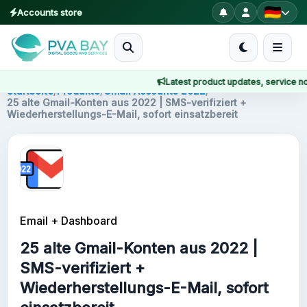
Accounts store
MENU
Latest product updates, service notic
Startseite
Startseite
/
Produkte
/
Gmail Accounts 2022
/
25 alte Gmail-Konten aus 2022 | SMS-verifiziert +
Wiederherstellungs-E-Mail, sofort einsatzbereit
Produkte
Blog
About
Email + Dashboard
2FA
25 alte Gmail-Konten aus 2022 |
FAQ
SMS-verifiziert +
Wiederherstellungs-E-Mail, sofort
Contact