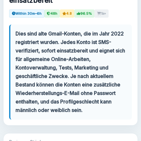
einsatzbereit
Ihr Konto
Within 30m–6h
48h
4.8
96.5%
1k+
Support
Dies sind alte Gmail-Konten, die im Jahr 2022
registriert wurden. Jedes Konto ist SMS-
KATEGORIEN
verifiziert, sofort einsatzbereit und eignet sich
Gmail Konten 2024
für allgemeine Online-Arbeiten,
Kontoverwaltung, Tests, Marketing und
Gmail Konten 2023
geschäftliche Zwecke. Je nach aktuellem
Bestand können die Konten eine zusätzliche
2FA Gmail Konten
Wiederherstellungs-E-Mail ohne Passwort
enthalten, und das Profilgeschlecht kann
Gmail Konten 2022
männlich oder weiblich sein.
Google Voice
Forwarding Gmail