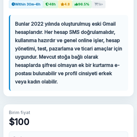
Within 30m–6h
48h
4.8
96.5%
1k+
Hesabınız
Bunlar 2022 yılında oluşturulmuş eski Gmail
Destek
hesaplarıdır. Her hesap SMS doğrulamalıdır,
kullanıma hazırdır ve genel online işler, hesap
KATEGORILER
yönetimi, test, pazarlama ve ticari amaçlar için
Google Voice
uygundur. Mevcut stoğa bağlı olarak
hesaplarda şifresi olmayan ek bir kurtarma e-
Gmail Hesapları 2024
postası bulunabilir ve profil cinsiyeti erkek
veya kadın olabilir.
Gmail Hesapları 2023
2FA Gmail Hesapları
Birim fiyat
Gmail Hesapları 2022
$100
Forwarding Gmail