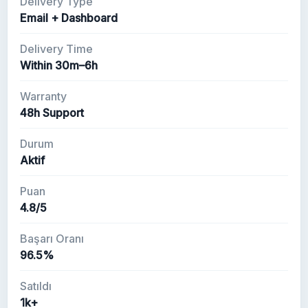
Delivery Type
Email + Dashboard
Delivery Time
Within 30m–6h
Warranty
48h Support
Durum
Aktif
Puan
4.8/5
Başarı Oranı
96.5%
Satıldı
1k+