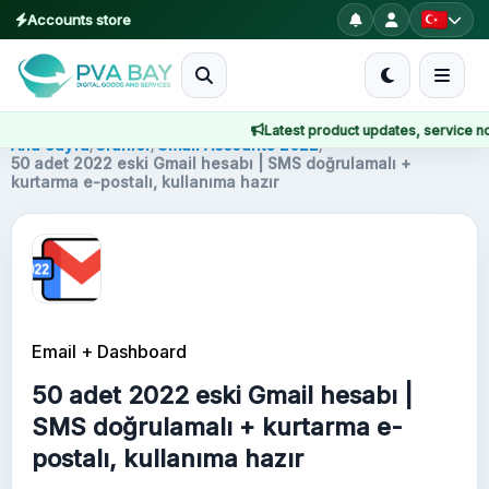
Accounts store
MENU
Latest product updates, service notic
Ana Sayfa
Ana Sayfa
/
Ürünler
/
Gmail Accounts 2022
/
50 adet 2022 eski Gmail hesabı | SMS doğrulamalı +
kurtarma e-postalı, kullanıma hazır
Ürünler
Blog
About
Email + Dashboard
2FA
50 adet 2022 eski Gmail hesabı |
FAQ
SMS doğrulamalı + kurtarma e-
postalı, kullanıma hazır
Contact