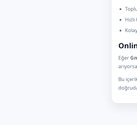
Toplu
Hızlı
Kolay
Onlin
Eğer
Gm
arıyorsa
Bu içer
doğruda