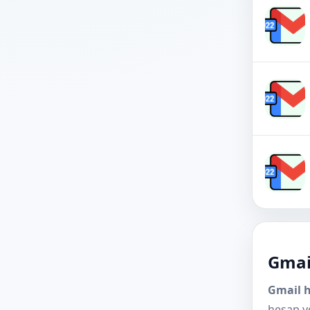
Yeni Gmail Hesapları
Gmai
Gmail h
hesap y