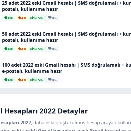
25 adet 2022 eski Gmail hesabı | SMS doğrulamalı + ku
postalı, kullanıma hazır
48h
4.8
96.5%
1k+
50 adet 2022 eski Gmail hesabı | SMS doğrulamalı + ku
postalı, kullanıma hazır
48h
4.8
96.5%
1k+
100 adet 2022 eski Gmail hesabı | SMS doğrulamalı + 
e-postalı, kullanıma hazır
48h
4.8
96.5%
1k+
l Hesapları 2022 Detaylar
esapları 2022
, daha eski oluşturulmuş hesap arayan kullanıcıl
erine
eski tarihli Gmail hesapları
,
yaşlı Gmail hesapları
v