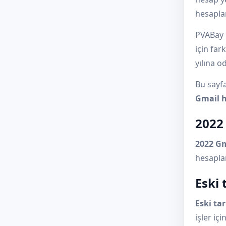
hesaplar
PVABay
için far
yılına o
Bu sayfa
Gmail h
2022
2022 Gm
hesaplar
Eski 
Eski ta
işler içi