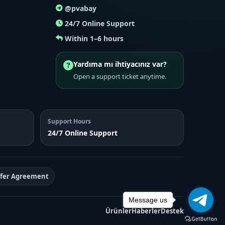
@pvabay
24/7 Online Support
Within 1–6 hours
Yardıma mı ihtiyacınız var?
Open a support ticket anytime.
Support Hours
24/7 Online Support
ffer Agreement
Message us
Ürünler
Haberler
Destek