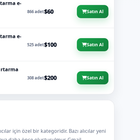
rtarma e-
$60
Satın Al
866 adet
rtarma e-
$100
Satın Al
525 adet
kurtarma
$200
Satın Al
308 adet
ar için özel bir kategoridir. Bazı alıcılar yeni
eya daha önce oluşturulmuş Gmail