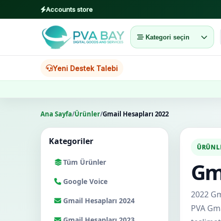
Accounts store
Kategori seçin
MENU
Ana Sayfa
Yeni Destek Talebi
Ürünler
Ana Sayfa
/
Ürünler
/
Gmail Hesapları 2022
Blog
Kategoriler
About
ÜRÜNL
Tüm Ürünler
Gma
2FA
Google Voice
FAQ
2022 Gma
Gmail Hesapları 2024
PVA Gmai
Contact
Gmail Hesapları 2023