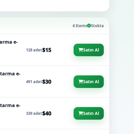
6 Items
Stokta
tarma e-
$15
Satın Al
128 adet
rtarma e-
$30
Satın Al
491 adet
rtarma e-
$40
Satın Al
339 adet