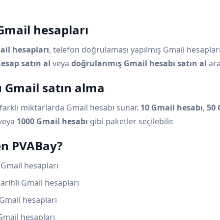
Gmail hesapları
il hesapları
, telefon doğrulaması yapılmış Gmail hesaplarıd
esap satın al
veya
doğrulanmış Gmail hesabı satın al
ara
u Gmail satın alma
farklı miktarlarda Gmail hesabı sunar.
10 Gmail hesabı
,
50 
veya
1000 Gmail hesabı
gibi paketler seçilebilir.
n PVABay?
 Gmail hesapları
tarihli Gmail hesapları
 Gmail hesapları
Gmail hesapları