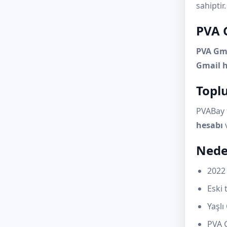
sahiptir.
PVA 
PVA Gma
Gmail h
Topl
PVABay 
hesabı
Nede
2022
Eski 
Yaşlı
PVA 