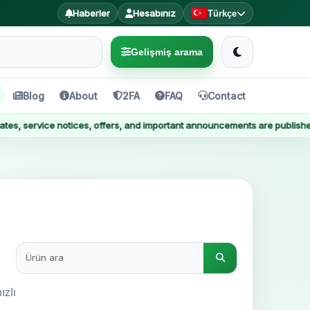
Haberler
Hesabınız
Türkçe
Gelişmiş arama
Blog
About
2FA
FAQ
Contact
ice notices, offers, and important announcements are published here.
,
ızlı