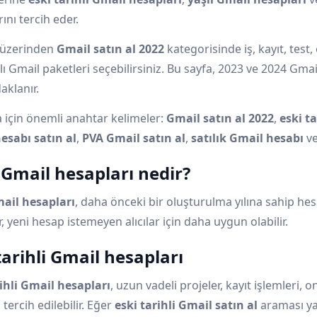
ını tercih eder.
 üzerinden
Gmail satın al 2022
kategorisinde iş, kayıt, test,
klı Gmail paketleri seçebilirsiniz. Bu sayfa, 2023 ve 2024 Gmai
daklanır.
 için önemli anahtar kelimeler:
Gmail satın al 2022
,
eski ta
esabı satın al
,
PVA Gmail satın al
,
satılık Gmail hesabı
v
 Gmail hesapları nedir?
ail hesapları
, daha önceki bir oluşturulma yılına sahip hesap
, yeni hesap istemeyen alıcılar için daha uygun olabilir.
tarihli Gmail hesapları
rihli Gmail hesapları
, uzun vadeli projeler, kayıt işlemleri, o
n tercih edilebilir. Eğer
eski tarihli Gmail satın al
araması ya