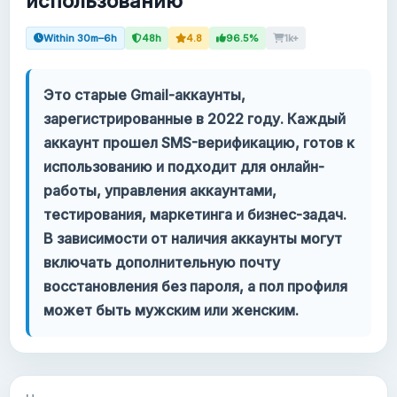
использованию
Ваш аккаунт
Within 30m–6h
48h
4.8
96.5%
1k+
Поддержка
Это старые Gmail-аккаунты,
зарегистрированные в 2022 году. Каждый
КАТЕГОРИИ
аккаунт прошел SMS-верификацию, готов к
Google Voice
использованию и подходит для онлайн-
работы, управления аккаунтами,
Аккаунты Gmail 2024
тестирования, маркетинга и бизнес-задач.
В зависимости от наличия аккаунты могут
Аккаунты Gmail 2023
включать дополнительную почту
восстановления без пароля, а пол профиля
2FA Gmail аккаунты
может быть мужским или женским.
Аккаунты Gmail 2022
Forwarding Gmail