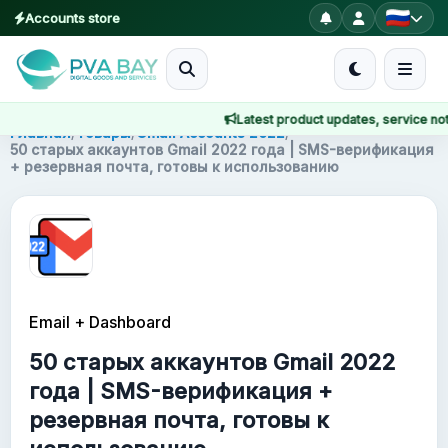
Accounts store
MENU
Latest product updates, service notice
Главная
Главная
/
Товары
/
Gmail Accounts 2022
/
50 старых аккаунтов Gmail 2022 года | SMS-верификация
+ резервная почта, готовы к использованию
Товары
Блог
About
Email + Dashboard
2FA
50 старых аккаунтов Gmail 2022
FAQ
года | SMS-верификация +
резервная почта, готовы к
Contact