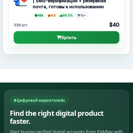
| SMS-верификация + резервная
почта, готовы к использованию
48h
4.8
96.5%
1k+
$40
339 шт.
Купить
Цифровой маркетплейс
Find the right digital product
faster.
Start buying verified digital accounts from PVABay with