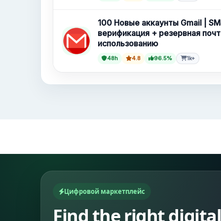
100 Новые аккаунты Gmail | SM
верификация + резервная почт
использованию
48h
4.8
96.5%
1k+
Цифровой маркетплейс
Find the right digita