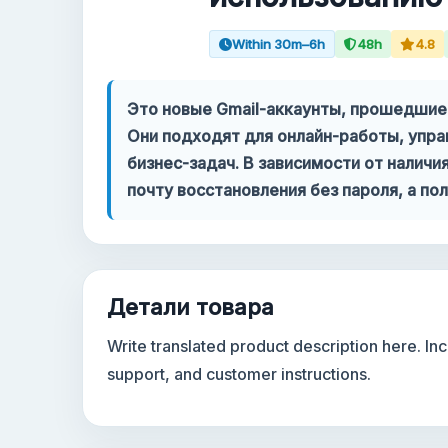
Within 30m–6h
48h
4.8
Ваш аккаунт
Поддержка
Это новые Gmail-аккаунты, прошедшие
Они подходят для онлайн-работы, упра
КАТЕГОРИИ
бизнес-задач. В зависимости от налич
Google Voice
почту восстановления без пароля, а п
Аккаунты Gmail 2024
Аккаунты Gmail 2023
Детали товара
2FA Gmail аккаунты
Write translated product description here. I
support, and customer instructions.
Аккаунты Gmail 2022
Forwarding Gmail