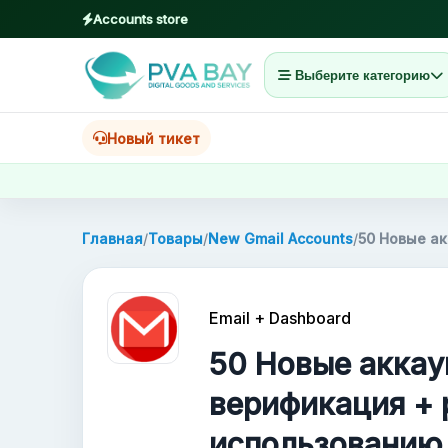
Accounts store
Выберите категорию
MENU
Главная
Новый тикет
Товары
Блог
Главная
/
Товары
/
New Gmail Accounts
/
50 Новые ак
About
Email + Dashboard
2FA
50 Новые аккау
FAQ
верификация + 
использованию
Contact