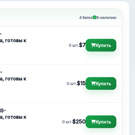
4 Items
В наличии
-
а, готовы к
$7
Купить
0 шт.
-
а, готовы к
$15
Купить
0 шт.
MS-
а, готовы к
$250
Купить
0 шт.