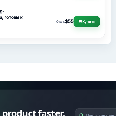
S-
а, готовы к
$55
Купить
0 шт.
l product faster.