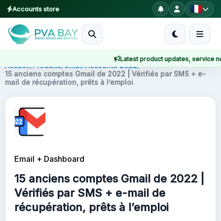
Accounts store
MENU
Latest product updates, service notic
Accueil
Accueil
/
Produits
/
Gmail Accounts 2022
/
15 anciens comptes Gmail de 2022 | Vérifiés par SMS + e-
mail de récupération, prêts à l’emploi
Produits
Blog
About
Email + Dashboard
2FA
15 anciens comptes Gmail de 2022 |
FAQ
Vérifiés par SMS + e-mail de
récupération, prêts à l’emploi
Contact