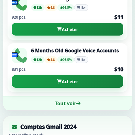
12h
4.8
96.5%
1k+
$11
920 pcs.
Acheter
6 Months Old Google Voice Accounts
12h
4.8
96.5%
1k+
$10
831 pcs.
Acheter
Tout voir
Comptes Gmail 2024