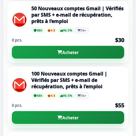
50 Nouveaux comptes Gmail | Vérifiés
par SMS + e-mail de récupération,
prêts à l’emploi
48h
4.8
96.5%
1k+
$30
0 pcs.
Acheter
100 Nouveaux comptes Gmail |
Vérifiés par SMS + e-mail de
récupération, prêts à l’emploi
48h
4.8
96.5%
1k+
$55
0 pcs.
Acheter