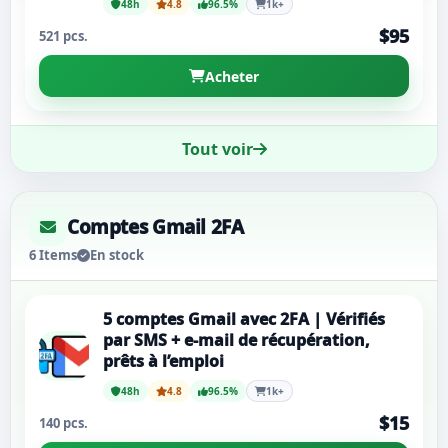
48h
4.8
96.5%
1k+
$95
521 pcs.
Acheter
Tout voir
Comptes Gmail 2FA
6 Items
En stock
5 comptes Gmail avec 2FA | Vérifiés
par SMS + e-mail de récupération,
prêts à l’emploi
48h
4.8
96.5%
1k+
$15
140 pcs.