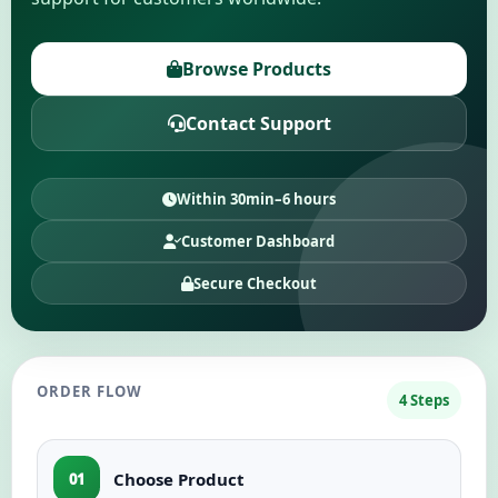
Votre compte
Browse Products
Support
Contact Support
CATÉGORIES
Google Voice
Within 30min–6 hours
Customer Dashboard
Comptes Gmail 2024
Secure Checkout
Comptes Gmail 2023
Comptes Gmail 2FA
ORDER FLOW
4 Steps
Comptes Gmail 2022
Choose Product
01
Forwarding Gmail