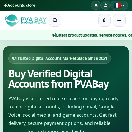
Accounts store
MENU
Latest product updates, service notices, offers, a
Accueil
Accueil
Marketplace numérique
Produits
Trusted Digital Account Marketplace Since 2021
Blog
Buy Verified Digital
Accounts from PVABay
About
2FA
PVABay is a trusted marketplace for buying ready-
to-use digital accounts, including Gmail, Google
FAQ
Voice, social media, and game accounts. Get fast
delivery, secure payment options, and reliable
Contact
support for customers worldwide.