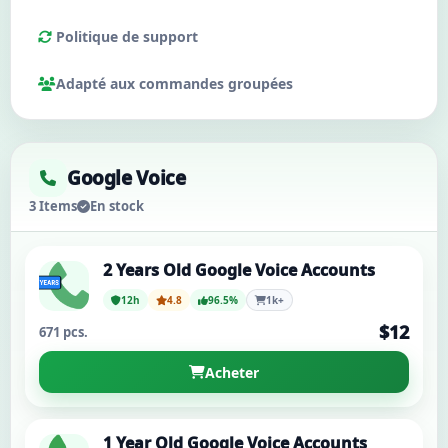
Politique de support
Adapté aux commandes groupées
Google Voice
3 Items
En stock
2 Years Old Google Voice Accounts
12h
4.8
96.5%
1k+
$12
671 pcs.
Acheter
1 Year Old Google Voice Accounts