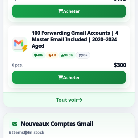
Acheter
100 Forwarding Gmail Accounts | 4
Master Email Included | 2020–2024
Aged
48h
4.8
90.0%
00+
$300
0 pcs.
Acheter
Tout voir
Nouveaux Comptes Gmail
6 Items
En stock