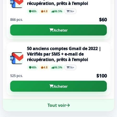
récupération, prêts à l’emploi
48h
4.8
96.5%
1k+
$60
866 pcs.
Acheter
50 anciens comptes Gmail de 2022 |
Vérifiés par SMS + e-mail de
récupération, prêts à l’emploi
48h
4.8
96.5%
1k+
$100
525 pcs.
Acheter
Tout voir