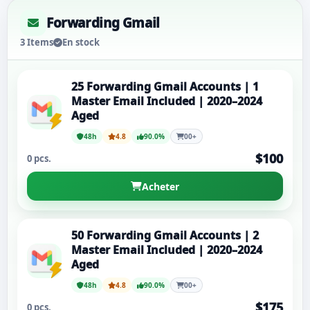
Forwarding Gmail
3 Items
En stock
25 Forwarding Gmail Accounts | 1
Master Email Included | 2020–2024
Aged
48h
4.8
90.0%
00+
$100
0 pcs.
Acheter
50 Forwarding Gmail Accounts | 2
Master Email Included | 2020–2024
Aged
48h
4.8
90.0%
00+
$175
0 pcs.