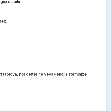
isi olabilir
mez.
ri tabloya, not defterine veya kendi sisteminize