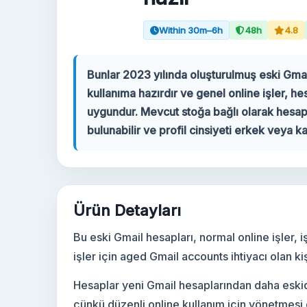
Within 30m–6h
48h
4.8
Hesabınız
Destek
Bunlar 2023 yılında oluşturulmuş eski Gmai
kullanıma hazırdır ve genel online işler, he
KATEGORILER
uygundur. Mevcut stoğa bağlı olarak hesapl
Google Voice
bulunabilir ve profil cinsiyeti erkek veya kad
Gmail Hesapları 2024
Gmail Hesapları 2023
Ürün Detayları
2FA Gmail Hesapları
Bu eski Gmail hesapları, normal online işler, i
işler için aged Gmail accounts ihtiyacı olan kişi
Gmail Hesapları 2022
Hesaplar yeni Gmail hesaplarından daha eskidir
çünkü düzenli online kullanım için yönetmesi d
Forwarding Gmail