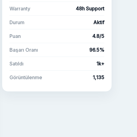
Warranty
48h Support
Durum
Aktif
Puan
4.8/5
Başarı Oranı
96.5%
Satıldı
1k+
Görüntülenme
1,135