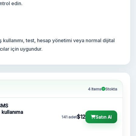
ntrol edin.
iş kullanımı, test, hesap yönetimi veya normal dijital
cılar için uygundur.
4 Items
Stokta
 SMS
, kullanıma
$12
Satın Al
141 adet