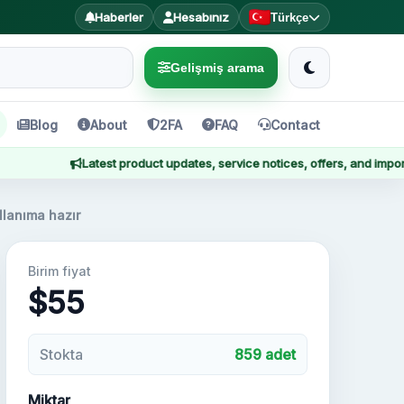
Haberler
Hesabınız
Türkçe
Gelişmiş arama
Blog
About
2FA
FAQ
Contact
Latest product updates, service notices, offers, and important ann
llanıma hazır
Birim fiyat
$55
Stokta
859 adet
Miktar