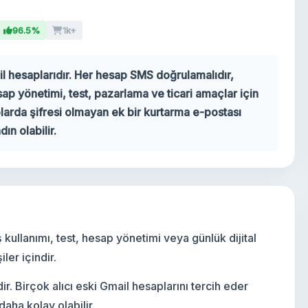
96.5%
1k+
l hesaplarıdır. Her hesap SMS doğrulamalıdır,
sap yönetimi, test, pazarlama ve ticari amaçlar için
arda şifresi olmayan ek bir kurtarma e-postası
ın olabilir.
ş kullanımı, test, hesap yönetimi veya günlük dijital
ler içindir.
. Birçok alıcı eski Gmail hesaplarını tercih eder
aha kolay olabilir.