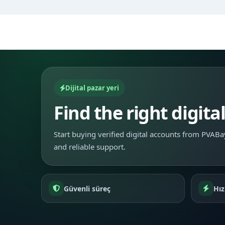
Dijital pazar yeri
Find the right digita
Start buying verified digital accounts from PVABay
and reliable support.
Güvenli süreç
Hız