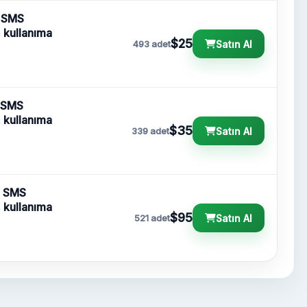
| SMS
, kullanıma
$25
Satın Al
493 adet
| SMS
, kullanıma
$35
Satın Al
339 adet
| SMS
, kullanıma
$95
Satın Al
521 adet