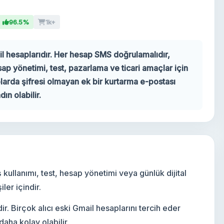
96.5%
1k+
l hesaplarıdır. Her hesap SMS doğrulamalıdır,
sap yönetimi, test, pazarlama ve ticari amaçlar için
arda şifresi olmayan ek bir kurtarma e-postası
ın olabilir.
ş kullanımı, test, hesap yönetimi veya günlük dijital
ler içindir.
. Birçok alıcı eski Gmail hesaplarını tercih eder
aha kolay olabilir.