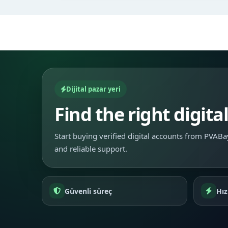
Dijital pazar yeri
Find the right digita
Start buying verified digital accounts from PVABay
and reliable support.
Güvenli süreç
Hız