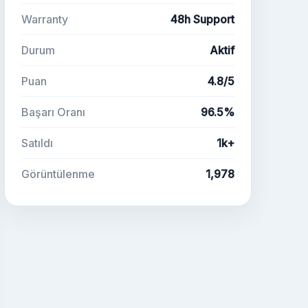
Warranty
48h Support
Durum
Aktif
Puan
4.8/5
Başarı Oranı
96.5%
Satıldı
1k+
Görüntülenme
1,978