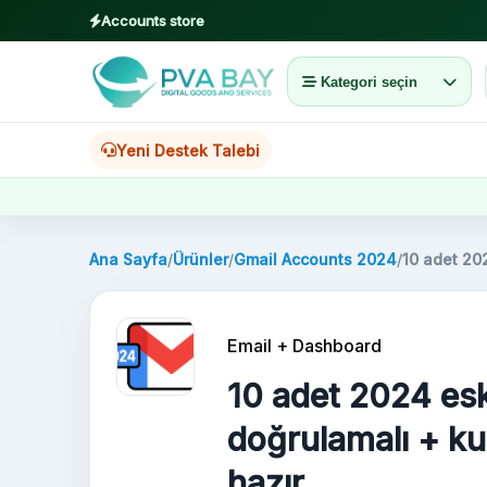
Accounts store
Kategori seçin
MENU
Ana Sayfa
Yeni Destek Talebi
Ürünler
Blog
Ana Sayfa
/
Ürünler
/
Gmail Accounts 2024
/
10 adet 20
About
Email + Dashboard
2FA
10 adet 2024 es
FAQ
doğrulamalı + ku
hazır
Contact