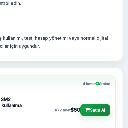
ntrol edin.
iş kullanımı, test, hesap yönetimi veya normal dijital
cılar için uygundur.
4 Items
Stokta
| SMS
, kullanıma
$50
Satın Al
872 adet