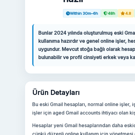
Within 30m–6h
48h
4.8
Hesabınız
Destek
Bunlar 2024 yılında oluşturulmuş eski Gmai
kullanıma hazırdır ve genel online işler, he
KATEGORILER
uygundur. Mevcut stoğa bağlı olarak hesapl
Google Voice
bulunabilir ve profil cinsiyeti erkek veya kad
Gmail Hesapları 2024
Gmail Hesapları 2023
Ürün Detayları
2FA Gmail Hesapları
Bu eski Gmail hesapları, normal online işler, i
işler için aged Gmail accounts ihtiyacı olan kişi
Gmail Hesapları 2022
Hesaplar yeni Gmail hesaplarından daha eskidir
çünkü düzenli online kullanım için yönetmesi d
Forwarding Gmail