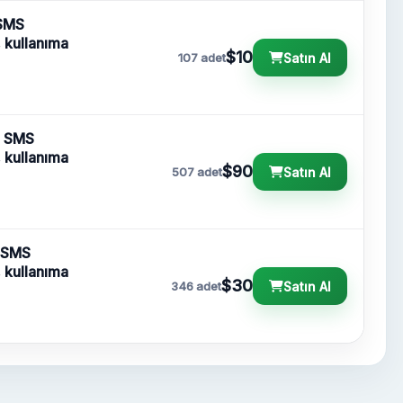
 SMS
, kullanıma
$10
Satın Al
107 adet
| SMS
, kullanıma
$90
Satın Al
507 adet
| SMS
, kullanıma
$30
Satın Al
346 adet