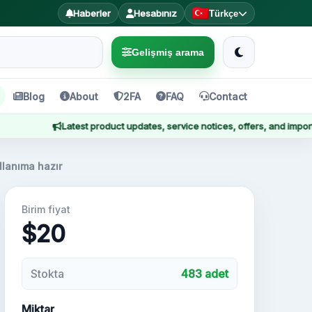
Haberler
Hesabınız
Türkçe
Gelişmiş arama
Blog
About
2FA
FAQ
Contact
Latest product updates, service notices, offers, and important anno
llanıma hazır
Birim fiyat
$20
Stokta
483 adet
Miktar