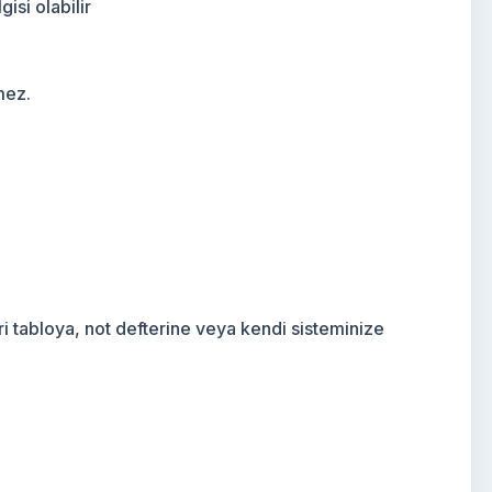
isi olabilir
mez.
ri tabloya, not defterine veya kendi sisteminize