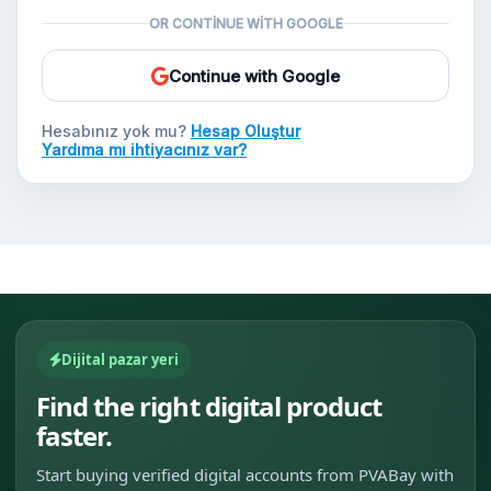
OR CONTINUE WITH GOOGLE
Yeni Gmail Hesapları
Continue with Google
Hesabınız yok mu?
Hesap Oluştur
Yardıma mı ihtiyacınız var?
Dijital pazar yeri
Find the right digital product
faster.
Start buying verified digital accounts from PVABay with