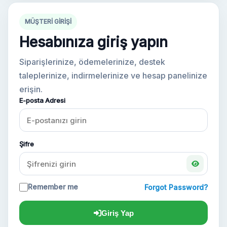
Hesabınız
MÜŞTERI GIRIŞI
Hesabınıza giriş yapın
Destek
Siparişlerinize, ödemelerinize, destek
KATEGORILER
taleplerinize, indirmelerinize ve hesap panelinize
erişin.
Google Voice
E-posta Adresi
Gmail Hesapları 2024
Gmail Hesapları 2023
Şifre
2FA Gmail Hesapları
Remember me
Forgot Password?
Gmail Hesapları 2022
Giriş Yap
Forwarding Gmail