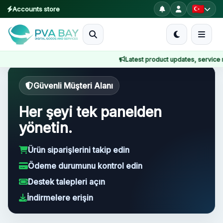
Accounts store
MENU
Latest product updates, service no
Ana Sayfa
Güvenli Müşteri Alanı
Ürünler
Her şeyi tek panelden
Blog
yönetin.
About
Ürün siparişlerini takip edin
2FA
Ödeme durumunu kontrol edin
Destek talepleri açın
FAQ
İndirmelere erişin
Contact