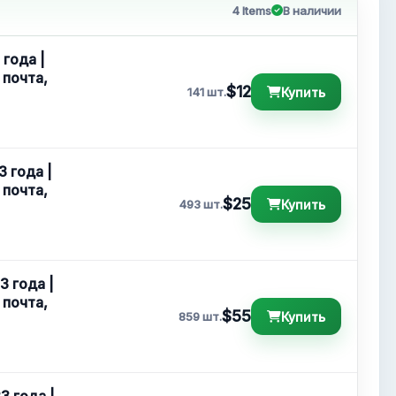
4 Items
В наличии
 года |
 почта,
$12
Купить
141 шт.
3 года |
 почта,
$25
Купить
493 шт.
3 года |
 почта,
$55
Купить
859 шт.