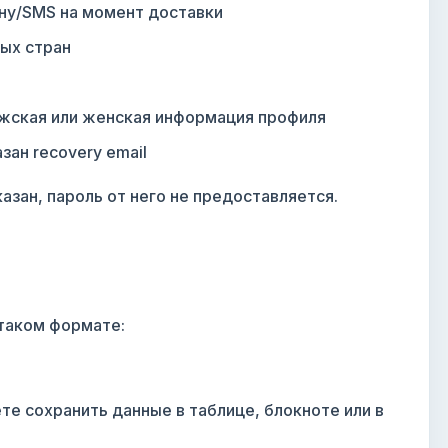
ну/SMS на момент доставки
ных стран
жская или женская информация профиля
зан recovery email
казан, пароль от него не предоставляется.
таком формате:
е сохранить данные в таблице, блокноте или в