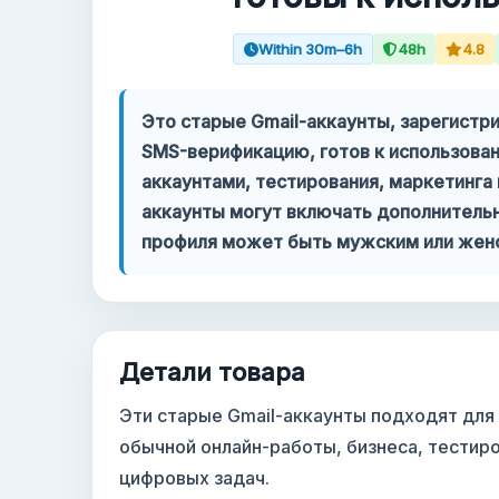
Within 30m–6h
48h
4.8
Ваш аккаунт
Поддержка
Это старые Gmail-аккаунты, зарегистр
SMS-верификацию, готов к использован
КАТЕГОРИИ
аккаунтами, тестирования, маркетинга 
Google Voice
аккаунты могут включать дополнительн
профиля может быть мужским или жен
Аккаунты Gmail 2024
Аккаунты Gmail 2023
Детали товара
2FA Gmail аккаунты
Эти старые Gmail-аккаунты подходят для
Аккаунты Gmail 2022
обычной онлайн-работы, бизнеса, тестир
цифровых задач.
Forwarding Gmail