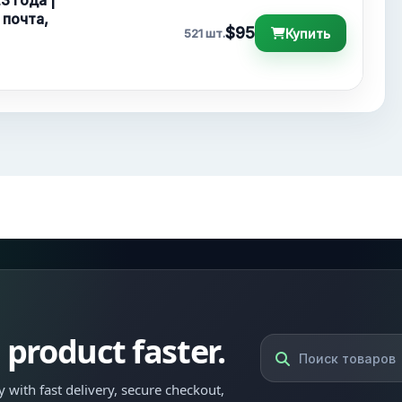
3 года |
 почта,
$95
Купить
521 шт.
l product faster.
 with fast delivery, secure checkout,