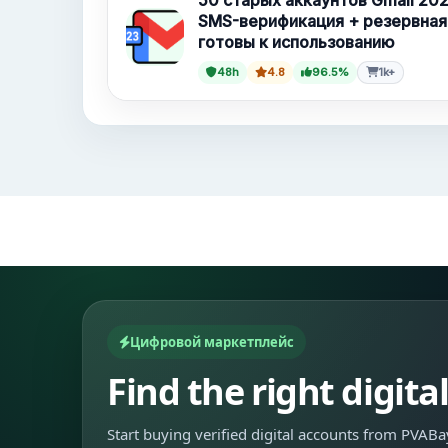
50 старых аккаунтов Gmail 202
SMS-верификация + резервная
готовы к использованию
48h
4.8
96.5%
1k+
Цифровой маркетплейс
Find the right digita
Start buying verified digital accounts from PVABay