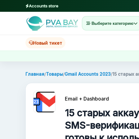
Accounts store
Выберите категорию
MENU
Главная
Новый тикет
Товары
Блог
Главная
/
Товары
/
Gmail Accounts 2023
/
15 старых 
About
Email + Dashboard
2FA
15 старых аккау
FAQ
SMS-верификаци
готовы к испол
Contact